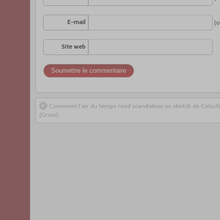
E-mail
(o
Site web
Comment l’air du temps rend scandaleux un sketch de Coluc
(Gruni)