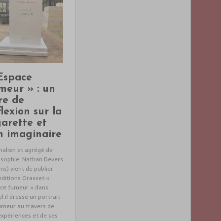
Espace
meur » : un
vre de
flexion sur la
garette et
n imaginaire
alien et agrégé de
osophie, Nathan Devers
ns) vient de publier
éditions Grasset «
ce fumeur » dans
l il dresse un portrait
umeur au travers de
expériences et de ses