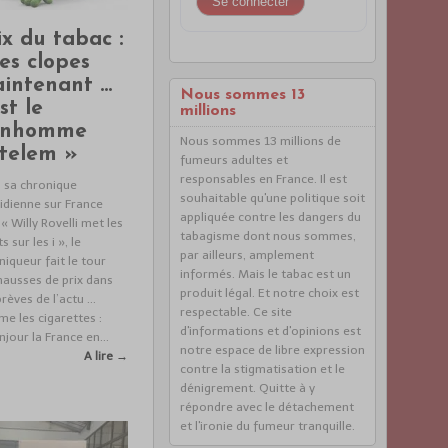
ix du tabac :
les clopes
intenant …
Nous sommes 13
st le
millions
onhomme
Nous sommes 13 millions de
telem »
fumeurs adultes et
responsables en France. Il est
 sa chronique
souhaitable qu'une politique soit
idienne sur France
appliquée contre les dangers du
« Willy Rovelli met les
tabagisme dont nous sommes,
s sur les i », le
par ailleurs, amplement
niqueur fait le tour
informés. Mais le tabac est un
hausses de prix dans
produit légal. Et notre choix est
brèves de l’actu …
respectable. Ce site
e les cigarettes :
d'informations et d'opinions est
njour la France en...
notre espace de libre expression
A lire →
contre la stigmatisation et le
dénigrement. Quitte à y
répondre avec le détachement
et l'ironie du fumeur tranquille.