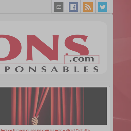
hez ce fumeur que je ne saurais voir » dirait Tartuffe