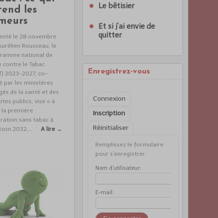
Le bêtisier
tend les
meurs
Et si j’ai envie de
quitter
enté le 28 novembre
Aurélien Rousseau, le
ramme national de
e contre le Tabac
Enregistrez-vous
T) 2023-2027, co-
é par les ministères
gés de la santé et des
Connexion
tes publics, vise « à
r la première
Inscription
ration sans tabac à
Réinitialiser
izon 2032,...
A lire →
Remplissez le formulaire
pour s'enregistrer.
Nom d’utilisateur:
E-mail: